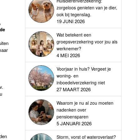
Huisdierenverzekering:
zorgeloos genieten van je dier,
ook bij tegenslag.
19 JUNI 2026
,
nde
Wat betekent een
groepsverzekering voor jou als
uiten
werknemer?
maar
4 MEI 2026
Voorjaar in huis? Vergeet je
woning- en
inboedelverzekering niet
v.
27 MAART 2026
u
Waarom je nu al zou moeten
nadenken over
pensioensparen
5 JANUARI 2026
nden
Storm, vorst of wateroverlast?