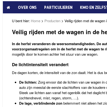
OVER ONS
PARTICULIEREN
KMO EN ZELFS
U bent hier:
Home
>
Producten
>
Veilig rijden met de wagen i
Veilig rijden met de wagen in de he
In de herfst veranderen de weersomstandigheden. De aut
voorzorgsmaatregelen om in de herfst met de wagen te r
mogelijk door te komen achter het stuur van uw wagen.
De lichtintensiteit verandert
De dagen korten, de intensiteit van de zon daalt. Het is dus b
De lichten:
Zorg ervoor dat de lichten van uw wagen in o
auto zijn meestal de eerste slachtoffers van de koudere 
Steek uw lichten aan vanaf het ogenblik dat het daglich
(ochtendnevel, mist, regen, storm, …).
De lage, verblindende zon
belemmert niet alleen het zi