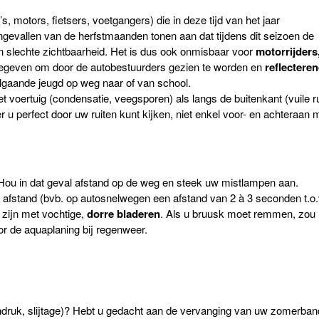
, motors, fietsers, voetgangers) die in deze tijd van het jaar
ngevallen van de herfstmaanden tonen aan dat tijdens dit seizoen de
en slechte zichtbaarheid. Het is dus ook onmisbaar voor
motorrijders
egeven om door de autobestuurders gezien te worden en
reflectere
olgaande jeugd op weg naar of van school.
 voertuig (condensatie, veegsporen) als langs de buitenkant (vuile r
u perfect door uw ruiten kunt kijken, niet enkel voor- en achteraan 
Hou in dat geval afstand op de weg en steek uw mistlampen aan.
ge afstand (bvb. op autosnelwegen een afstand van 2 à 3 seconden t.o.
 zijn met vochtige,
dorre bladeren
. Als u bruusk moet remmen, zou 
r de aquaplaning bij regenweer.
ruk, slijtage)? Hebt u gedacht aan de vervanging van uw zomerba