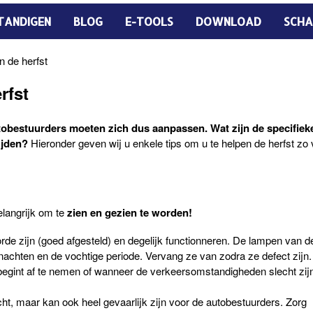
TANDIGEN
BLOG
E-TOOLS
DOWNLOAD
SCHA
n de herfst
rfst
obestuurders moeten zich dus aanpassen. Wat zijn de specifiek
ijden?
Hieronder geven wij u enkele tips om u te helpen de herfst zo v
elangrijk om te
zien en gezien
te
worden!
rde zijn (goed afgesteld) en degelijk functionneren. De lampen van d
nachten en de vochtige periode. Vervang ze van zodra ze defect zijn.
t begint af te nemen of wanneer de verkeersomstandigheden slecht zij
cht, maar kan ook heel gevaarlijk zijn voor de autobestuurders. Zorg