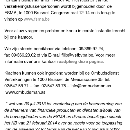
verzekeringstussenpersonen wordt bijgehouden door de
FSMA, te 1000 Brussel, Congresstraat 12-14 en is terug te
vinden op
www.fsma.be
Voor al uw vragen en problemen kan u in eerste instantie terecht
bij ons kantoor.
We zijn steeds bereikbaar via telefoon: 09/369 97 24,
fax 09/366.23.02 of via E-mail filip@vsfbvba.be. Voor meer
informatie over ons kantoor
raadpleeg deze pagina
.
Klachten kunnen ook ingediend worden bij de Ombudsdienst
Verzekeringen te 1000 Brussel, de Meeûssquare 35, tel.
02/547.58.71 – fax. 02/547.59.75 – info@ombudsman.as
www.ombudsman.as
* wet van 30 juli 2013 tot versterking van de bescherming van
de afnemers van financiële producten en diensten a/soak van
de bevoegdheden van de FSMA en diverse bepalingen alsook
het KB van 21 februari 2014 over de regels voor de
toepassing
van de artikelen 27 tot 28bis van de wet van 2 augustus 2002